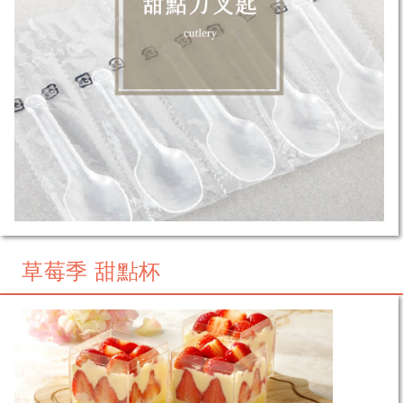
草莓季 甜點杯