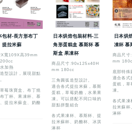
本包材-長方形布丁
日本烘焙包裝材料-三
日本烘
、提拉米蘇
角形蛋糕盒 慕斯杯 慕
凍杯 慕
斯盒 果凍杯
2X寬109X高39mm
商品尺寸:5
200cc
mm 180
商品尺寸:90x125x40H
水加熱
mm 180cc
底部特殊
造型設計，展現甜點
適合各式
。
三角圓弧造型設計。
蛋糕，草
適合各式提拉米蘇，慕斯
草莓珠寶盒、布丁燒
凍。
蛋糕，草莓奶酪，水果果
布丁杯、果凍杯、慕
凍。可以搭配不同口味的
各式果凍
、提拉米蘇盒、奶酪
甜點拼盤組合
拉米蘇杯
淋杯
各式果凍杯、慕斯杯、提
拉米蘇杯、奶酪杯、冰淇
淋杯