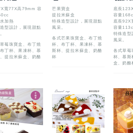
7X寬77X高79mm 容
芒果寶盒
底長123
0cc
提拉米蘇盒
容量168c
水加熱
特殊造型設計，展現甜點
底長92X
造型設計，展現甜點
風采。
容量113c
。
特殊造型
各式芒果珠寶盒、布丁燒
風采。
草莓珠寶盒、布丁燒
杯、布丁杯、果凍杯、慕
布丁杯、果凍杯、慕
斯杯、提拉米蘇盒、奶酪
各式草莓
、提拉米蘇盒、奶酪
杯
杯、慕斯
盒、奶酪