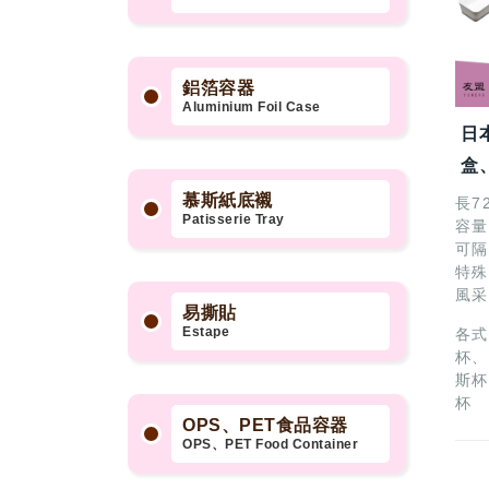
鋁箔容器
Aluminium Foil Case
日
盒
慕斯紙底襯
長7
Patisserie Tray
容量
可隔
特殊
風采
易撕貼
Estape
各式
杯、
斯杯
杯
OPS、PET食品容器
OPS、PET Food Container