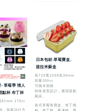
日本包材-草莓寶盒、
提拉米蘇盒
長72X寬109X高39mm
容量200cc
- 草莓季 情人
可隔水加熱
特殊造型設計，展現甜點
甜點杯 布丁杯
風采。
61mm 175cc
各式草莓珠寶盒、布丁燒
熱，加蓋設計方
杯、布丁杯、果凍杯、慕