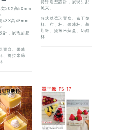
特殊造型設計，展現甜點
風采。
X寬30X高50mm
c
各式草莓珠寶盒、布丁燒
寬43X高45mm
杯、布丁杯、果凍杯、慕
c
斯杯、提拉米蘇盒、奶酪
設計，展現甜點
杯
珠寶盒、果凍
杯、提拉米蘇
杯