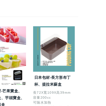
日本包材-長方形布丁
杯、提拉米蘇盒
材-芒果寶盒、
長72X寬109X高39mm
容量200cc
盒、芋頭寶盒、
可隔水加熱
蘇盒