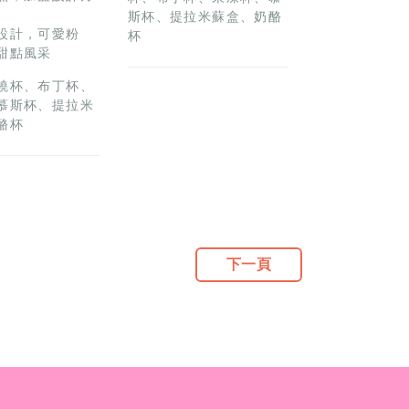
斯杯、提拉米蘇盒、奶酪
設計，可愛粉
杯
甜點風采
燒杯、布丁杯、
慕斯杯、提拉米
酪杯
下一頁