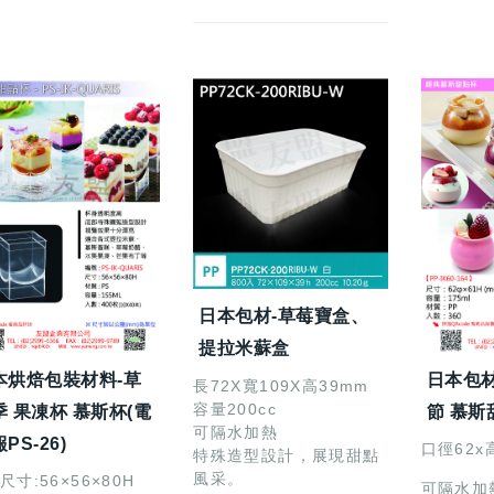
日本包材-草莓寶盒、
提拉米蘇盒
本烘焙包裝材料-草
日本包材
長72X寬109X高39mm
容量200cc
季 果凍杯 慕斯杯(電
節 慕斯
可隔水加熱
PS-26)
口徑62x高
特殊造型設計，展現甜點
風采。
尺寸:56×56×80H
可隔水加