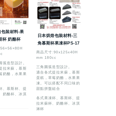
焙包裝材料-果
日本烘焙包裝材料-三
斯杯 奶酪杯
角慕斯杯果凍杯PS-17
6×56×80H
商品尺寸:90x125x40H
cc
mm 180cc
圓弧造型設計。
三角圓弧造型設計。
提拉米蘇，慕斯
適合各式提拉米蘇，慕斯
莓奶酪，水果果
蛋糕，草莓奶酪，水果果
凍。可以搭配不同口味的
甜點拼盤組合
杯、慕斯杯、提
、奶酪杯、冰淇
各式果凍杯、慕斯杯、提
拉米蘇杯、奶酪杯、冰淇
淋杯