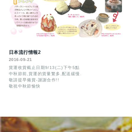
日本流行情報2
2016-09-21
貨運收貨截止日期9/13(二)下午5點
中秋節前,貨運的貨量繁多,配送緩慢.
敬請提早備貨-謝謝合作!!
敬祝中秋節愉快