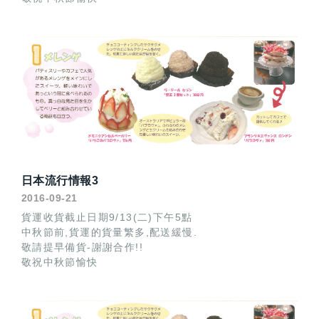
日本流行情報3
2016-09-21
貨運收貨截止日期9/13(二)下午5點
中秋節前,貨運的貨量繁多,配送緩慢.
敬請提早備貨-謝謝合作!!
敬祝中秋節愉快