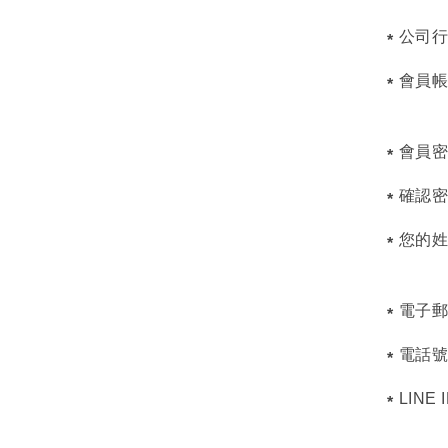
公司行
會員帳
會員密
確認密
您的姓
電子郵
電話號
LINE 