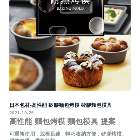
日本包材-高性能 矽膠麵包烤模 矽膠麵包模具
2021-10-25
高性能 麵包烤模 麵包模具 提案
可重複使用
脫模迅速
輕巧收納方便
矽膠烤模
，
，
，
，