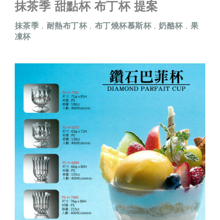
抹茶季 甜點杯 布丁杯 提案
抹茶季
耐熱布丁杯
布丁燒杯慕斯杯
奶酪杯
果
，
，
，
，
凍杯