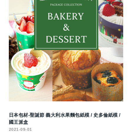
日本包材-聖誕節 義大利水果麵包紙模 / 史多倫紙模 /
國王派盒
2021-09-01