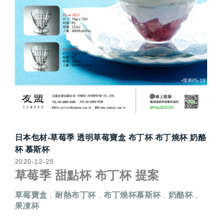
日本包材-草莓季 透明草莓寶盒 布丁杯 布丁燒杯 奶酪
杯 慕斯杯
2020-12-25
草莓季 甜點杯 布丁杯 提案
草莓寶盒
耐熱布丁杯
布丁燒杯慕斯杯
奶酪杯
，
，
，
，
果凍杯