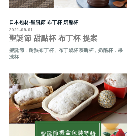
日本包材-聖誕節 布丁杯 奶酪杯
2021-09-01
聖誕節 甜點杯 布丁杯 提案
聖誕節
耐熱布丁杯
布丁燒杯慕斯杯
奶酪杯
果
，
，
，
，
凍杯