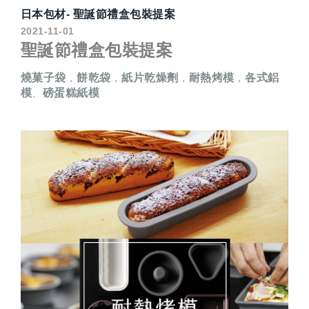
日本包材- 聖誕節禮盒包裝提案
2021-11-01
聖誕節禮盒包裝提案
燒菓子袋
餅乾袋
紙片乾燥劑
耐熱烤模
各式鋁
，
，
，
，
模
磅蛋糕紙模
、