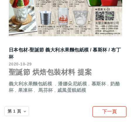
日本包材-聖誕節 義大利水果麵包紙模 / 慕斯杯 / 布丁
杯
2020-10-29
聖誕節 烘焙包裝材料 提案
義大利水果麵包紙模
潘娜朵尼紙模
慕斯杯
奶酪
，
，
，
杯
果凍杯
馬芬杯
戚風蛋糕紙模
，
，
，
下一頁