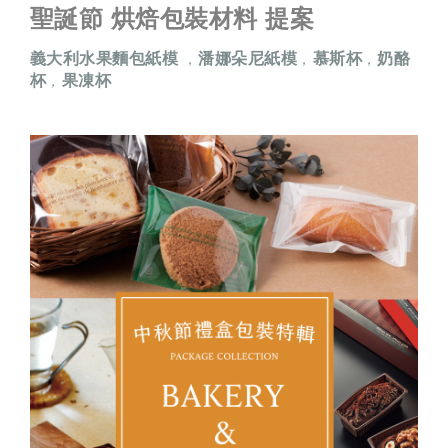
聖誕節 烘焙包裝材料 提案
義大利水果麵包紙模
潘娜朵尼紙模
慕斯杯
奶酪
，
，
，
杯
果凍杯
，