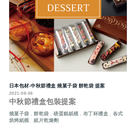
日本包材-中秋節禮盒 燒菓子袋 餅乾袋 提案
2021-08-06
中秋節禮盒包裝提案
燒菓子袋
餅乾袋
磅蛋糕紙模
布丁杯禮盒
各式
，
，
，
，
烘烤紙模
紙片乾燥劑
、