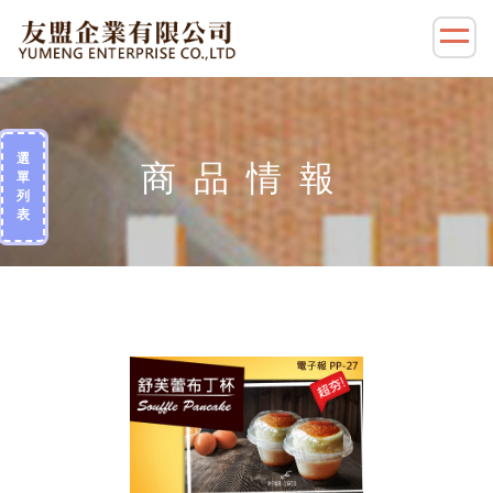
選
單
列
表