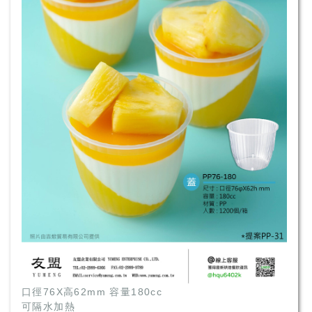
口徑76X高62mm 容量180cc
可隔水加熱