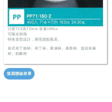
口徑71X高72mm 容量180cc
可隔水加熱
特殊造型設計，展現甜點風采。
各式布丁燒杯、布丁杯、果凍杯、慕斯杯、提拉米蘇
杯、奶酪杯
填寫聯絡表單