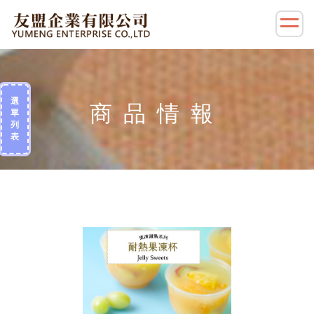
選
單
列
表