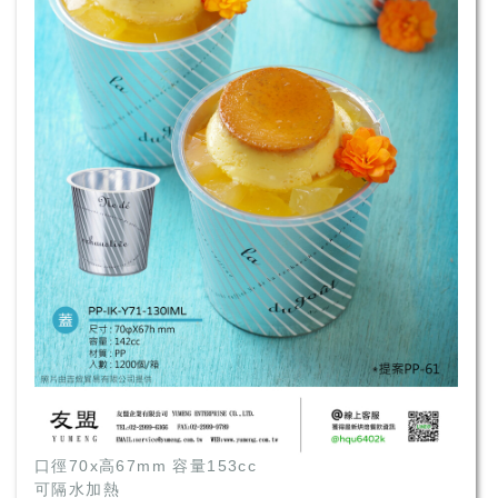
口徑70x高67mm 容量153cc
可隔水加熱