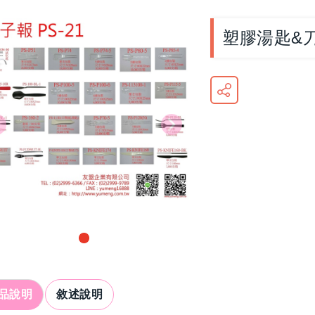
塑膠湯匙&刀
品說明
敘述說明