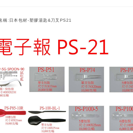
名稱:日本包材-塑膠湯匙&刀叉PS21