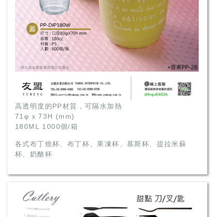
高透明度的PP材質，可隔水加熱
71φ x 73H (mm)
180ML 1000個/箱
各式布丁燒杯、布丁杯、果凍杯、慕斯杯、提拉米蘇
杯、奶酪杯