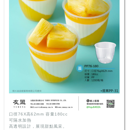
口徑76X高62mm 容量180cc
可隔水加熱
高透明設計，展現甜點風采。