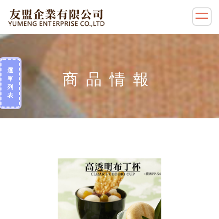
選
單
列
表