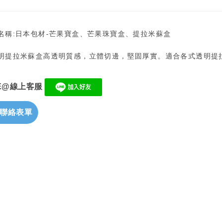
名稱:日本包材-芒果寶盒、芒果珠寶盒、提拉米蘇盒
明提拉米蘇盒高透明質感，立體切邊，堅固厚實。適合各式透明提
NE@線上客服
聯絡表單