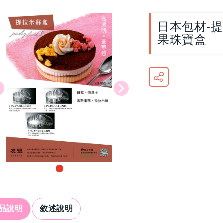
日本包材-
果珠寶盒
品說明
敘述說明