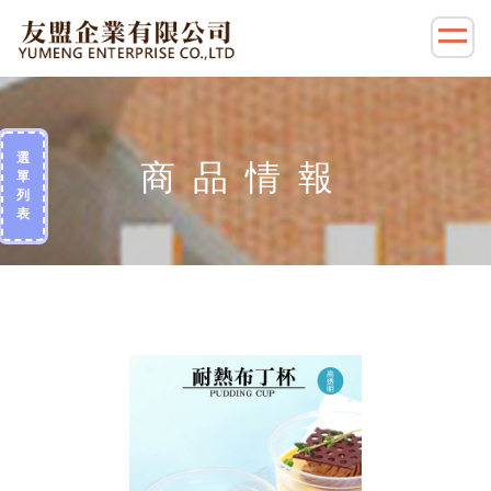
選
單
列
表