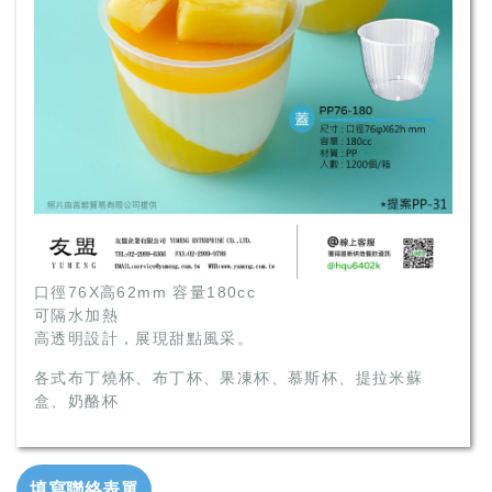
口徑76X高62mm 容量180cc
可隔水加熱
高透明設計，展現甜點風采。
各式布丁燒杯、布丁杯、果凍杯、慕斯杯、提拉米蘇
盒、奶酪杯
填寫聯絡表單