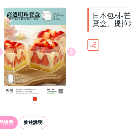
日本包材-
寶盒、提拉米
品說明
敘述說明