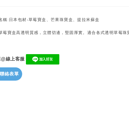
名稱:日本包材-草莓寶盒、芒果珠寶盒、提拉米蘇盒
草莓寶盒高透明質感，立體切邊，堅固厚實。適合各式透明草莓珠
NE@線上客服
聯絡表單