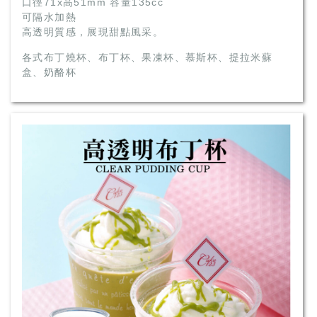
口徑71x高51mm 容量135cc
可隔水加熱
高透明質感，展現甜點風采。
各式布丁燒杯、布丁杯、果凍杯、慕斯杯、提拉米蘇
盒、奶酪杯