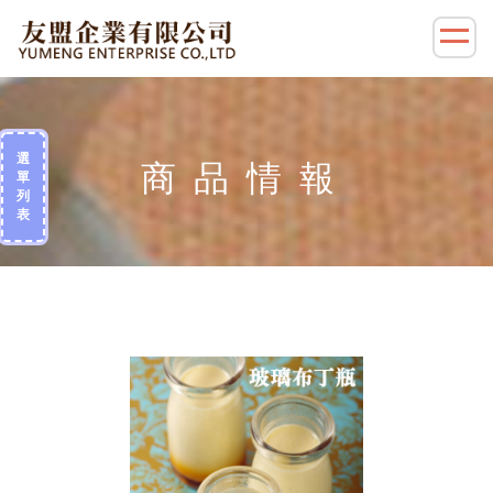
選
單
列
表