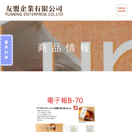
選
單
列
表