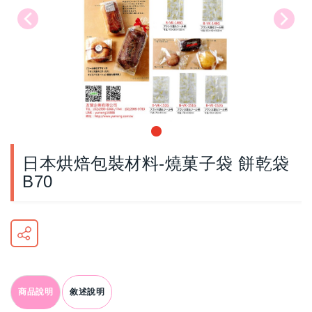
日本烘焙包裝材料-燒菓子袋 餅乾袋
B70
商品說明
敘述說明