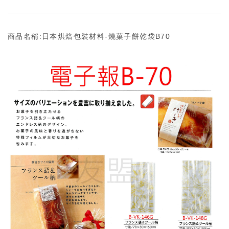
商品名稱:日本烘焙包裝材料-燒菓子餅乾袋B70