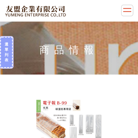
選
單
列
表