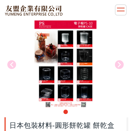
日本包裝材料-圓形餅乾罐 餅乾盒