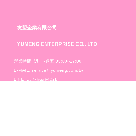
友盟企業有限公司
YUMENG ENTERPRISE CO., LTD
營業時間: 週一~週五 09:00~17:00
E-MAIL: service@yumeng.com.tw
LINE ID: @hqu6402k
TEL: 886-2-2999-6366
FAX: 886-2-2999-9789
地址: 中華民國台灣新北市三重區重新路五段609巷6號8
樓之10
Copyright © 友盟企業有限公司 All Rights Reserved.