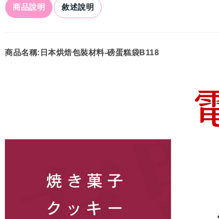
商品說明
敘述說明
商品名稱:日本烘焙包裝材料-磅蛋糕袋B118