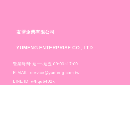
友盟企業有限公司
YUMENG ENTERPRISE CO., LTD
營業時間: 週一~週五 09:00~17:00
E-MAIL: service@yumeng.com.tw
LINE ID: @hqu6402k
TEL: 886-2-2999-6366
FAX: 886-2-2999-9789
地址: 中華民國台灣新北市三重區重新路五段609巷6號8
樓之10
Copyright © 友盟企業有限公司 All Rights Reserved.