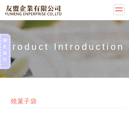
商品介紹左側選單(零售)
M
E
N
U
燒菓子袋