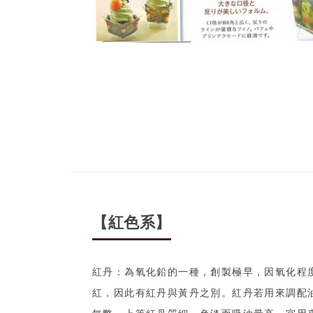
【紅色系】
紅丹：為氧化鉛的一種，創製極早，因氧化程
紅，因此有紅丹與黃丹之別。紅丹若用來調配