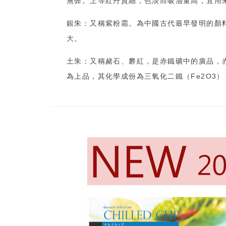
無弊。上等紅丹質細，色淡而吸油量高，宜用
銀朱：又稱紫粉霜。為中國古代最早發明的顏
大。
土朱：又稱赭石、礬紅，是赤鐵礦中的廣品，
為上品，其化學成份為三氧化二鐵（Fe2O3）