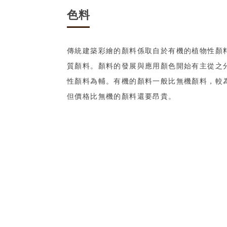
色料
傳統建築彩繪的顏料係取自於有機的植物性顏
質顏料。顏料的發展與應用顏色開始有主從之
性顏料為輔。有機的顏料一般比無機顏料，較
但價格比無機的顏料還要昂貴。