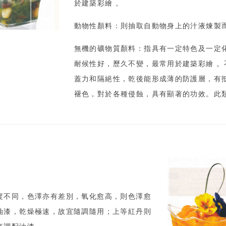
於建築彩繪 。
動物性顏料：則抽取自動物身上的汁液煉製
無機的礦物質顏料：指具有一定特色及一定
耐候性好，歷久不變，最常用於建築彩繪 
蓋力和隔絕性，乾後能形成薄的防護層，有
褪色，對於各種侵蝕，具有顯著的功效。此
度不同，色澤亦有差別，氧化愈高，則色澤愈
油漆，乾燥極速，故宜隨調隨用；上等紅丹則