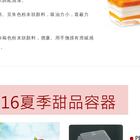
來調配油漆。
料。呈朱色粉末狀顏料，吸油力小，遮蔽力
赤褐色粉末狀顏料，價廉。用手撫摸有滑膩感
 。