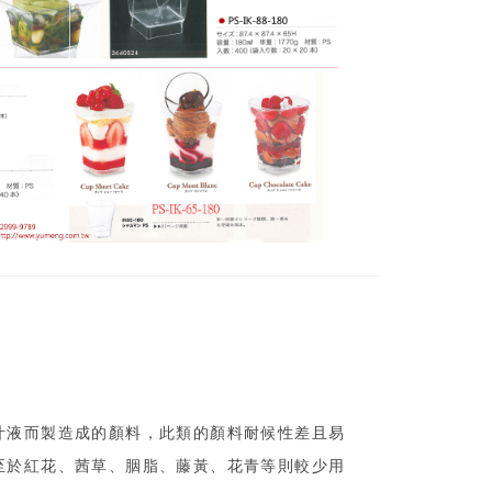
汁液而製造成的顏料，此類的顏料耐候性差且易
至於紅花、茜草、胭脂、藤黃、花青等則較少用