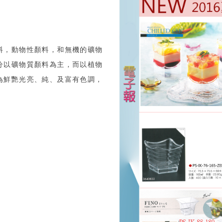
料，動物性顏料，和無機的礦物
分以礦物質顏料為主，而以植物
為鮮艷光亮、純、及富有色調，