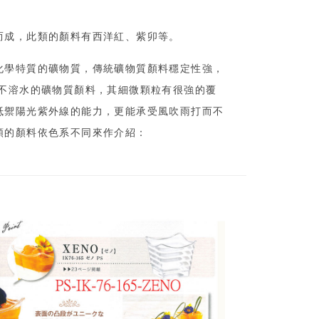
而成，此類的顏料有西洋紅、紫卯等。
化學特質的礦物質，傳統礦物質顏料穩定性強，
。不溶水的礦物質顏料，其細微顆粒有很強的覆
抵禦陽光紫外線的能力，更能承受風吹雨打而不
類的顏料依色系不同來作介紹：